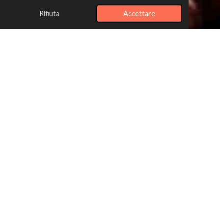
Rifiuta
Accettare
Cinema e teatro
Nel corso degli anni, diversi registri ci hanno contattato perché
avevano bisogno di persone con acondroplasia per
interpretare personaggi. Il più famoso è stato senza dubbio la
Dadina de
La Grande Bellezza
di Sorrentino, vincitrice del
Premio Oscar. Questa esperienza ha messo in luce
l'importanza di rappresentare le diversità nel mondo del
cinema e della televisione, creando opportunità uniche e
coinvolgenti per attori che altrimenti non avrebbero ricevuto
la giusta visibilità. La nostra missione è quella di aiutare a